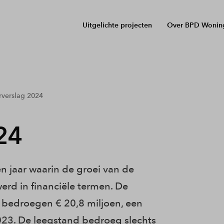
Uitgelichte projecten
Over BPD Wonin
rverslag 2024
24
 jaar waarin de groei van de
werd in financiële termen. De
 bedroegen € 20,8 miljoen, een
023. De leegstand bedroeg slechts