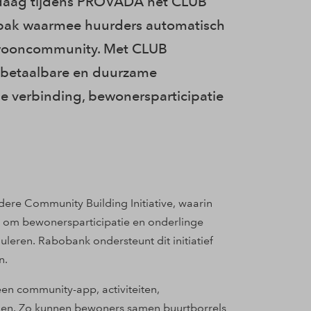
daag tijdens PROVADA het CLUB
ak waarmee huurders automatisch
 wooncommunity. Met CLUB
 betaalbare en duurzame
e verbinding, bewonersparticipatie
dere Community Building Initiative, waarin
m bewonersparticipatie en onderlinge
leren. Rabobank ondersteunt dit initiatief
n.
n community-app, activiteiten,
gen. Zo kunnen bewoners samen buurtborrels