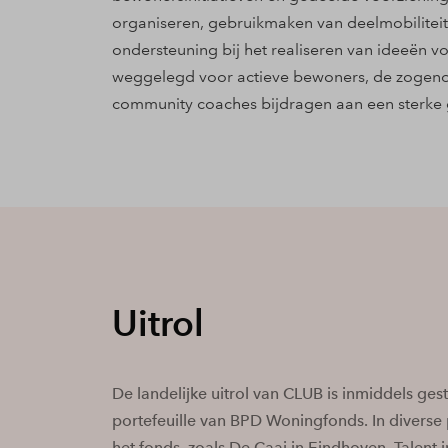
organiseren, gebruikmaken van deelmobilitei
ondersteuning bij het realiseren van ideeën v
weggelegd voor actieve bewoners, de zoge
community coaches bijdragen aan een sterk
Uitrol
De landelijke uitrol van CLUB is inmiddels gest
portefeuille van BPD Woningfonds. In diverse
het fonds, zoals De Caai in Eindhoven, Talent