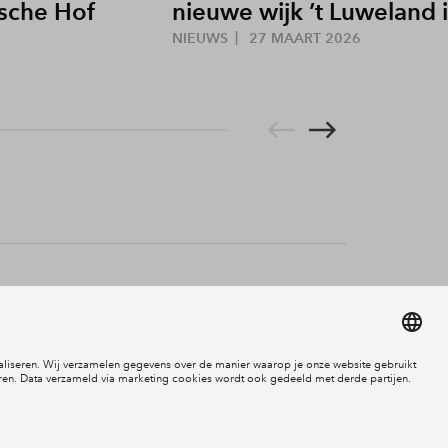
sche Hof
nieuwe wijk ’t Luweland 
NIEUWS
27 MAART 2026
Social Media