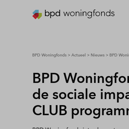
breadcrumbs.youarehere
BPD Woningfonds
Actueel
Nieuws
BPD Woning
BPD Woningfon
de sociale imp
CLUB progra