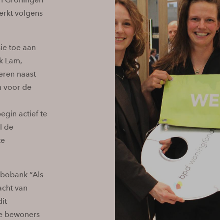
erkt volgens
ie toe aan
ak Lam,
eren naast
 voor de
gin actief te
l de
ze
abobank “Als
acht van
it
die bewoners