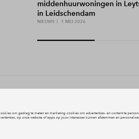
middenhuurwoningen in Leyt
in Leidschendam
NIEUWS
1 MEI 2026
ojecten
Over BPD Woningfonds
Contact