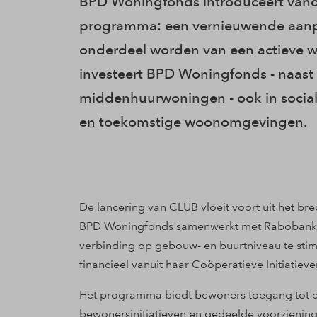
BPD Woningfonds introduceert van
programma: een vernieuwende aanp
onderdeel worden van een actieve
investeert BPD Woningfonds - naast
middenhuurwoningen - ook in social
en toekomstige woonomgevingen.
De lancering van CLUB vloeit voort uit het bre
BPD Woningfonds samenwerkt met Rabobank o
verbinding op gebouw- en buurtniveau te stimu
financieel vanuit haar Coöperatieve Initiatieve
Het programma biedt bewoners toegang tot ee
bewonersinitiatieven en gedeelde voorzienin