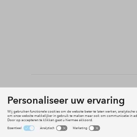
Betaalbare huur
Uitgelichte pr
Zorgzaam wonen
Actueel
Duurzaam leven