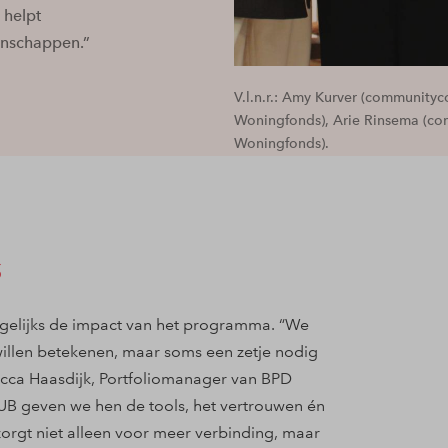
 helpt
enschappen.”
V.l.n.r.: Amy Kurver (community
Woningfonds), Arie Rinsema (co
Woningfonds).
s
agelijks de impact van het programma. “We
illen betekenen, maar soms een zetje nodig
cca Haasdijk, Portfoliomanager van BPD
B geven we hen de tools, het vertrouwen én
t zorgt niet alleen voor meer verbinding, maar