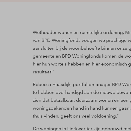
Wethouder wonen en ruimtelijke ordening, Mic
van BPD Woningfonds voegen we prachtige wo
aansluiten bij de woonbehoefte binnen onze g
gemeente en BPD Woningfonds komen de wonin
hier hun wortels hebben en hier economisch ge
resultaat!”
Rebecca Haasdijk, portfoliomanager BPD Won
te hebben overhandigd aan de nieuwe bewoners
zien dat betaalbaar, duurzaam wonen en een g
woningzoekenden hand in hand kunnen gaan. D
thuis vinden, geeft ons veel voldoening.”
De woningen in Lierkwartier zijn gebouwd m