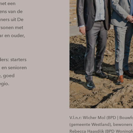
met een
ens van de
ers uit De
ersonen met
ar en ouder,
ers: starters
, en senioren
e, goed
egio.
V.l.n.r: Wicher Mol (BPD | Bouw
(gemeente Westland), bewoners
Rebecca Haasdijk (BPD Woningf