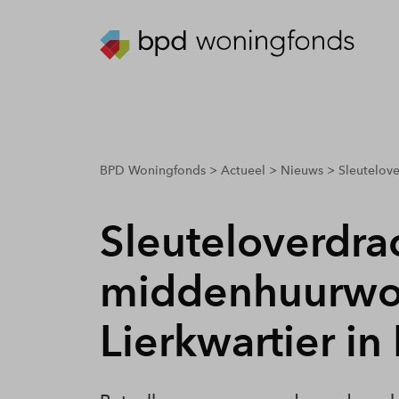
breadcrumbs.youarehere
BPD Woningfonds
Actueel
Nieuws
Sleutelov
Sleuteloverdra
middenhuurwo
Lierkwartier in