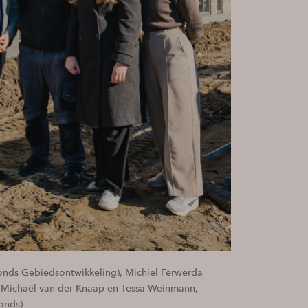
fonds Gebiedsontwikkeling), Michiel Ferwerda
 Michaël van der Knaap en Tessa Weinmann,
onds)