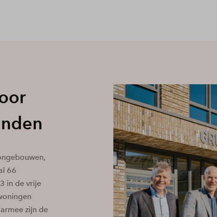
oor
enden
woongebouwen,
aal 66
 in de vrije
rwoningen
armee zijn de