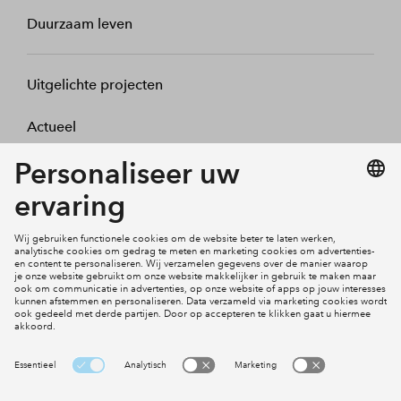
Duurzaam leven
Uitgelichte projecten
Actueel
Over BPD Woningfonds
Contact
Social Media