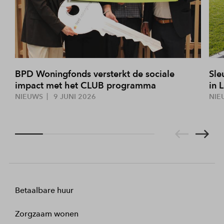
BPD Woningfonds versterkt de sociale
Sle
impact met het CLUB programma
in 
NIEUWS
9 JUNI 2026
NIE
Betaalbare huur
Zorgzaam wonen